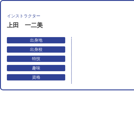
インストラクター
上田 一二美
出身地
出身校
特技
趣味
資格